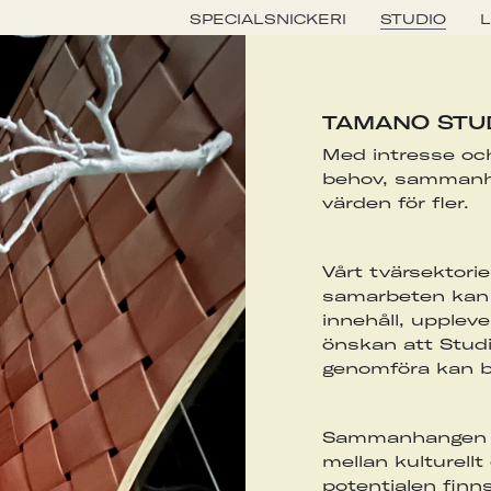
SPECIALSNICKERI
STUDIO
TAMANO STU
Med intresse och
behov, sammanha
värden för fler.
Vårt tvärsektorie
samarbeten kan 
innehåll, upplev
önskan att Stud
genomföra kan b
Sammanhangen oc
mellan kulturell
potentialen finns