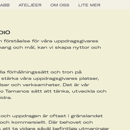
LABB
ATELJÉER
OM OSS
LITE MER
DIO
 förståelse för våra uppdragsgivares
ng och mål, kan vi skapa nyttor och
lla förhållningssätt och tron på
stärka våra uppdragsgivares platser,
elser och verksamheter. Det är vår
io Tamanos sätt att tänka, utveckla och
idra.
h uppdragen är oftast i gränslandet
t och kommersiellt. Där behovet och
 att ta vidare såväl befintliga utmaningar