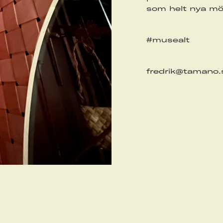
som helt nya möj
#musealt
fredrik@tamano.